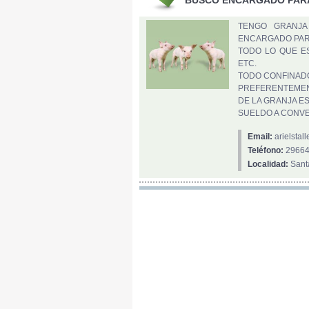
TENGO GRANJA
ENCARGADO PAR
TODO LO QUE ES
ETC.
TODO CONFINAD
PREFERENTEMEN
DE LA GRANJA ES
SUELDO A CONVE
Email:
arielsta
Teléfono:
2966
Localidad:
Sant