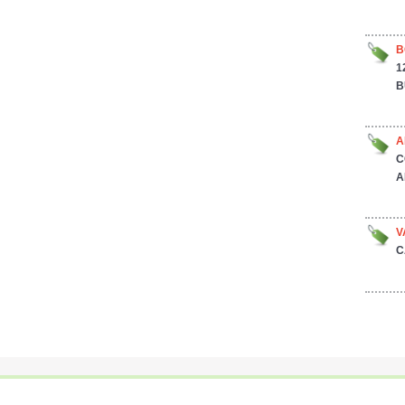
B
1
B
A
C
A
V
C