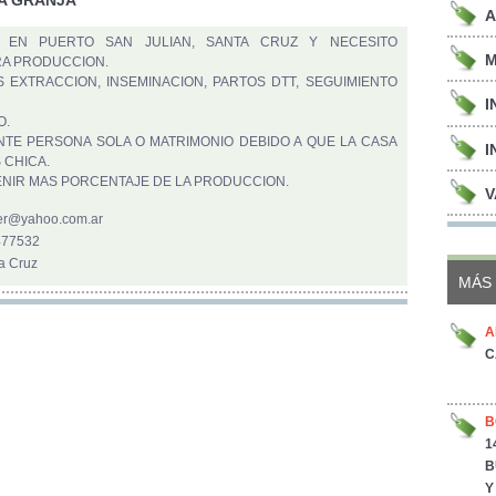
A
 EN PUERTO SAN JULIAN, SANTA CRUZ Y NECESITO
M
A PRODUCCION.
 EXTRACCION, INSEMINACION, PARTOS DTT, SEGUIMIENTO
I
O.
TE PERSONA SOLA O MATRIMONIO DEBIDO A QUE LA CASA
I
 CHICA.
NIR MAS PORCENTAJE DE LA PRODUCCION.
V
ller@yahoo.com.ar
477532
a Cruz
MÁS 
A
C
B
1
B
Y