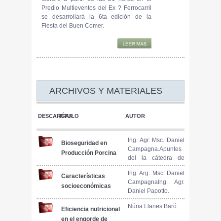
Predio Multieventos del Ex ? Ferrocarril
se desarrollará la 6ta edición de la
Fiesta del Buen Comer.
ARCHIVOS Y MATERIALES
DESCARGAR
TÍTULO
AUTOR
Ing. Agr. Msc. Daniel
Bioseguridad en
Campagna.Apuntes
Producción Porcina
del la cátedra de
Sistemas de
Ing. Arg. Msc. Daniel
Producción Animal
Características
CampagnaIng. Agr.
(Producción
socioeconómicas
Daniel Papotto.
Porcina), Facultad
del sector porcino
de Ciencias
en Argentina
Núria Llanes Baró
Eficiencia nutricional
Agrarias,
en el engorde de
Universidad