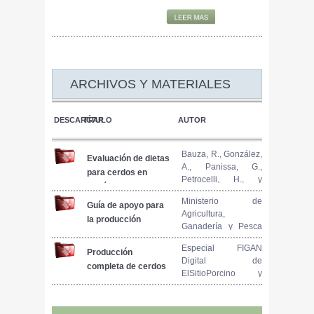
ARCHIVOS Y MATERIALES
DESCARGAR
TÍTULO
AUTOR
Bauza, R., González,
Evaluación de dietas
A., Panissa, G.,
para cerdos en
Petrocelli, H., y
recría incluyendo
Miller, V.
forraje y suero de
Ministerio de
Guía de apoyo para
Agricultura,
queso
la producción
Ganadería y Pesca
Porcina Familiar
de la Nación
Especial FIGAN
Producción
Digital de
completa de cerdos
ElSitioPorcino y
machos enteros:
ElSitioAvícola Marzo
temas de bienestar
2015