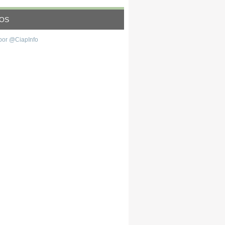
EOS
por @CiapInfo