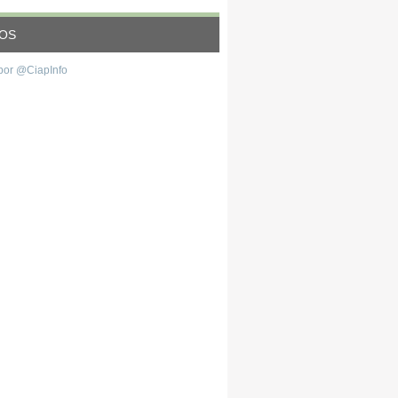
EOS
por @CiapInfo