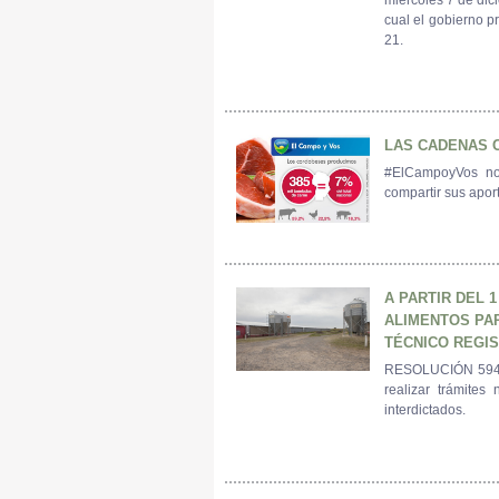
cual el gobierno p
21.
LAS CADENAS 
#ElCampoyVos no
compartir sus apor
A PARTIR DEL 
ALIMENTOS PA
TÉCNICO REGI
RESOLUCIÓN 594/15
realizar trámites
interdictados.