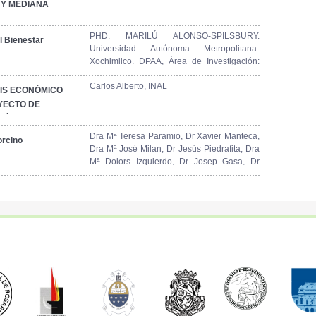
 Y MEDIANA
PHD. MARILÚ ALONSO-SPILSBURY.
l Bienestar
Universidad Autónoma Metropolitana-
Xochimilco. DPAA, Área de Investigación:
Ecodesarrollo de la Producción Animal.
Carlos Alberto, INAL
Extraído de BMEditores (bmeditores.mx)
IS ECONÓMICO
YECTO DE
CIÓN PORCINA
Dra Mª Teresa Paramio, Dr Xavier Manteca,
orcino
Dra Mª José Milan, Dr Jesús Piedrafita, Dra
Mª Dolors Izquierdo, Dr Josep Gasa, Dr
Enric Mateu, Ldo Ricard Pares