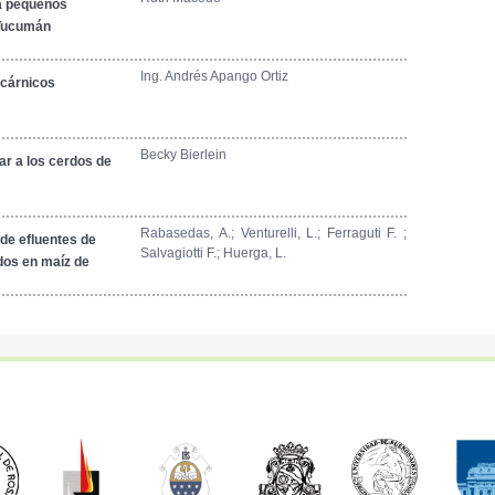
a pequeños
 Tucumán
Ing. Andrés Apango Ortiz
 cárnicos
Becky Bierlein
r a los cerdos de
Rabasedas, A.; Venturelli, L.; Ferraguti F. ;
 de efluentes de
Salvagiotti F.; Huerga, L.
dos en maíz de