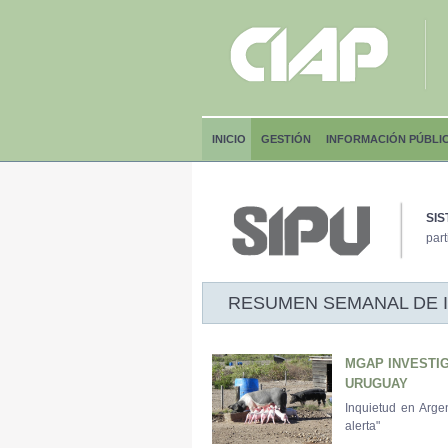
INICIO
GESTIÓN
INFORMACIÓN PÚBLI
SIS
part
RESUMEN SEMANAL DE INF
MGAP INVESTI
URUGUAY
Inquietud en Arge
alerta"