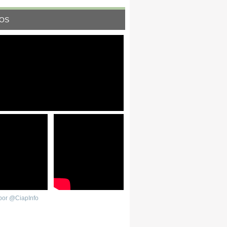
EOS
por @CiapInfo