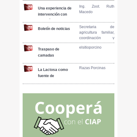
Ing. Zoot. Ruth
Una experiencia de
Macedo
intervención con
pequeños
productores Grupo
Secretaria de
Boletín de noticias
agricultura familiar,
Los Romanos
coordinación y
desarrollo territorial.
elsitioporcino
Traspaso de
camadas
Razas Porcinas
La Lactosa como
fuente de
alimentacion de los
lechones