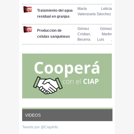
María Leticia
Tratamiento del agua
Valenzuela Sánchez
residual en granjas
porcicolas Parte I -
Problematica e
Gómez Gómez
Produccion de
Cristian, Martin
Importancia
celulas sanguineas
Becerra Luis ,
formula roja y
Orozco Hernández
blanca en lechones
Rogelio, Ruíz García
con la adición de
Idalia
extracto de
Origanum
aetheroleum en el
agua de bebida
VIDEOS
Tweets por @CiapInfo