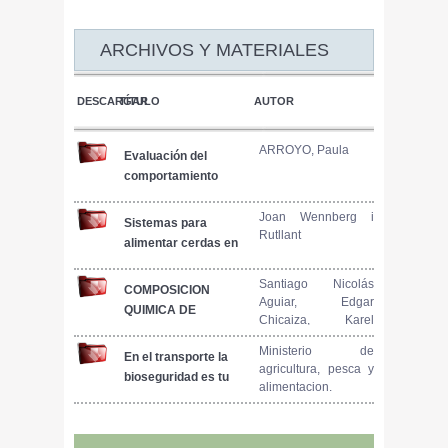
ARCHIVOS Y MATERIALES
DESCARGAR
TÍTULO
AUTOR
ARROYO, Paula
Evaluación del
comportamiento
materno en cerdas.
Componentes
Joan Wennberg i
Sistemas para
Rutllant
geneticos y
alimentar cerdas en
ambientales
maternidad (I)
Santiago Nicolás
COMPOSICION
Aguiar, Edgar
QUIMICA DE
Chicaiza, Karel
SUBPRODUCTOS
Diéguez-Santana,
AGROINDUSTRIALES
Ministerio de
Willan Orlando
En el transporte la
agricultura, pesca y
DESTINADOS PARA
Caicedo
bioseguridad es tu
alimentacion.
LA ALIMENTACION
responsabilidad
DE CERDOS