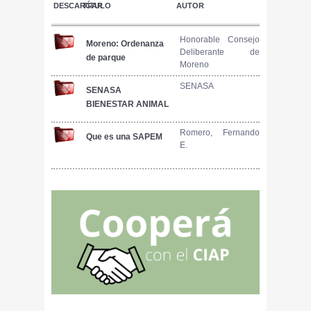
DESCARGAR
TÍTULO
AUTOR
Honorable Consejo
Moreno: Ordenanza
Deliberante de
de parque
Moreno
agroecologico
SENASA
SENASA
BIENESTAR ANIMAL
Resolucion
1697/2019
Romero, Fernando
Que es una SAPEM
E.
Resolucion
1697/2019