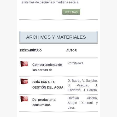
sistemas de pequeña y mediana escala
ARCHIVOS Y MATERIALES
DESCARGAR
TÍTULO
AUTOR
PorciNews
Comportamiento de
las cerdas de
preparto: Influencia
en parto y lactancia
D. Babot, V. Sancho,
GUÍA PARA LA
S. Pascual, J.
(2 de 2)
GESTIÓN DEL AGUA
Cartanyà, J. Parera,
EN LA
N. Ferrer, E. García,
EXPLOTACIÓN
Damián Alcoba,
J. A. Moreno y G.
Del productor al
Sergio Dumrauf y
PORCINA
Blanco
consumidor.
otros.
Apuntes para el
análisis de las ferias