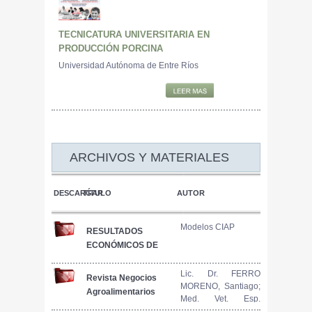
TECNICATURA UNIVERSITARIA EN
PRODUCCIÓN PORCINA
Universidad Autónoma de Entre Ríos
ARCHIVOS Y MATERIALES
DESCARGAR
TÍTULO
AUTOR
Modelos CIAP
RESULTADOS
ECONÓMICOS DE
MODELOS
PRODUCTIVOS
Lic. Dr. FERRO
Revista Negocios
MORENO, Santiago;
PORCINOS.
Agroalimentarios
Med. Vet. Esp.
INFORME N° 55.
Vol. 5 N° 2
SARAVIA, Carlos