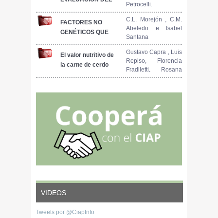
Petrocelli.
COMPORTAMIENTO
PRODUCTIVO DE
C.L. Morejón , C.M.
FACTORES NO
Abeledo e Isabel
CUATRO TIPOS
GENÉTICOS QUE
Santana
GENÉTICOS DE
AFECTAN EL
CERDOS
COMPORTAMIENTO
Gustavo Capra , Luis
El valor nutritivo de
SOMETIDOS A LOS
Repiso, Florencia
REPRODUCTIVO DE
la carne de cerdo
TRES SISTEMAS DE
Fradiletti, Rosana
CERDAS
ALIMENTACIÓN
Martínez, Sonia
YORKSHIRE X
MÁS COMUNMENTE
Cozzano y Rosa
LANDRACE
Márquez
UTILIZADOS EN EL
PAÍS
VIDEOS
Tweets por @CiapInfo