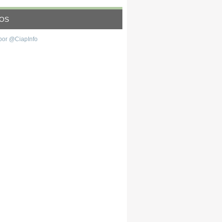
EOS
por @CiapInfo