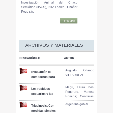
Investigación Animal del Chaco
Semiárido (IIACS), INTA Leales - Chañar
Pozo s/n.
ARCHIVOS Y MATERIALES
DESCARGAR
TÍTULO
AUTOR
Augusto Orlando
Evaluación de
VILLARREAL
comederos para
engorde de porcinos
Magri, Laura Ines;
Los residuos
Pegoraro, Vanesa
pecuarios y las
Romina; Contreras,
posibilidades de su
Cecilia Ines; Barceló,
valorización
Argentina.gob.ar
Candela;
Triquinosis. Con
agronómica :
medidas simples