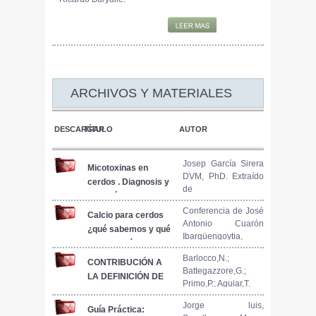
ARCHIVOS Y MATERIALES
DESCARGAR
TÍTULO
AUTOR
Josep García Sirera
Micotoxinas en
DVM, PhD. Extraído
cerdos . Diagnosis y
de
Relación con
nutricionanimal.info
enfermedades
Conferencia de José
Calcio para cerdos
Antonio Cuarón
víricas
¿qué sabemos y qué
Ibargüengoytia,
falta todavía?
INIFAP y UNAM,
Barlocco,N.;
México, presentada
CONTRIBUCIÓN A
Battegazzore,G.;
durante el VI
LA DEFINICIÓN DE
Primo,P.; Aguiar,T.
Congreso
PROGRAMAS DE
Latinoamericano de
ALIMENTACION DE
Jorge luis,
Guía Práctica:
Nutrición Animal,