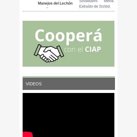
Sovalbarro Mena.
CERDAS
Manejos del Lechón
Estância de São
Extraído de Scribd.
GESTANTES EN
Recién Nacido
Pedro, Brasil, en
CONDICIONES DE
septiembre de 2014.
PASTOREO
Extraído de El Sitio
PERMANENTE Y
Porcino.
RESTRICCIÓN DE
CONCENTRADO
VIDEOS