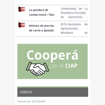
productiva.
desarrollo de las
pymes porcinas
Universidad de La
La paridera de
República-Facultad
campo movil : Tipo
de Agronomía -
Rocha
Centro Regional Sur
INTA-Secretaría de
Informe de precios
Agroindustria -
de carne y ganado
Ministerio de
de la Patagonia N°
Producción y
57
Trabajo Presidencia
de la Nación
VIDEOS
Tweets por @CiapInfo