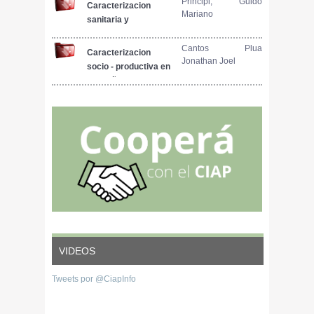
nutrientes. Chantal
Principi, Guido
Caracterizacion
Mariano
Farmer
sanitaria y
socioproductiva de
la produccion
Cantos Plua
Caracterizacion
Jonathan Joel
porcina del sector
socio - productiva en
de la Agricultura
pequeñas unidades
Familiar de la
rurales de
provincia de Buenos
productores
Aires
porcinos traspatio,
de la parroquia El
Anegado.
VIDEOS
Tweets por @CiapInfo