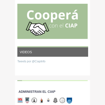
Bottini; Asesor
animales de La
CHACINADOS
Privado y otros
Pampa, Argentina
ARTESANALES
VIDEOS
Tweets por @CiapInfo
ADMINISTRAN EL CIAP