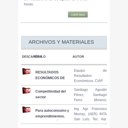
horas.
ARCHIVOS Y MATERIALES
DESCARGAR
TÍTULO
AUTOR
Equipo de
RESULTADOS
Resultados
ECONÓMICOS DE
Económicos, CIAP
MODELOS
PRODUCTIVOS
Santiago Agustín
Competitividad del
Pérez; Santiago
PORCINOS.
sector
Ferro Moreno;
INFORME N° 72.
agroindustrial:
Roberto Carlos
JULIO 2022
análisis en
Ing. Agr. Francisco
Mariano; Rocío
Para autoconsumo y
Murray; (AER) INTA
organizaciones de
Lujan González
emprendimientos.
San Luis, Tec. Agr.
alimentos
ELABORACIÓN
Miguel Angel Ángel
balanceados para
PRÁCTICA DE