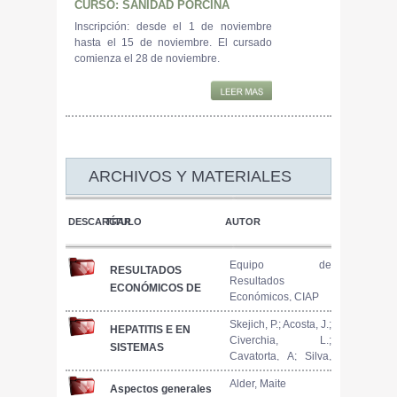
CURSO: SANIDAD PORCINA
Inscripción: desde el 1 de noviembre
hasta el 15 de noviembre. El cursado
comienza el 28 de noviembre.
ARCHIVOS Y MATERIALES
DESCARGAR
TÍTULO
AUTOR
Equipo de
RESULTADOS
Resultados
ECONÓMICOS DE
Económicos, CIAP
MODELOS
PRODUCTIVOS
Skejich, P.; Acosta, J.;
HEPATITIS E EN
Civerchia, L.;
PORCINOS.
SISTEMAS
Cavatorta, A; Silva,
INFORME N° 75.
PRODUCTIVOS
P; Cappelletti, G
OCTUBRE 2022
PORCINOS DEL
Alder, Maite
Aspectos generales