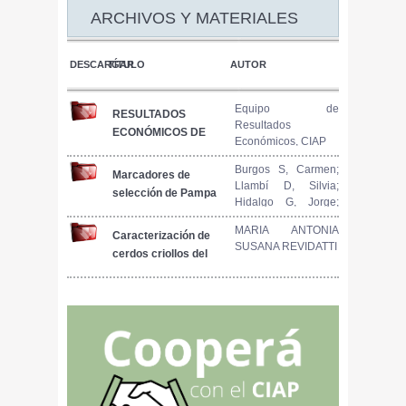
ARCHIVOS Y MATERIALES
DESCARGAR
TÍTULO
AUTOR
Equipo de
RESULTADOS
Resultados
ECONÓMICOS DE
Económicos, CIAP
MODELOS
PRODUCTIVOS
Burgos S, Carmen;
Marcadores de
Llambí D, Silvia;
PORCINOS.
selección de Pampa
Hidalgo G, Jorge;
INFORME N° 79.
Rocha
Montenegro S,
FEBRERO 2023
MARIA ANTONIA
María; Arruga L,
Caracterización de
SUSANA REVIDATTI
Victoria;
cerdos criollos del
LópezBuesa,
nordeste argentino
Pascual