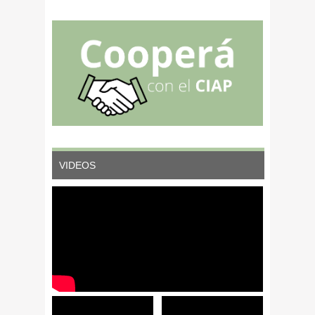
en cuatro tipos de
Universidad Central
instalaciones
de Venezuela.
Facultad de
Agronomía. Maracay,
Aragua. Venezuela.
VIDEOS