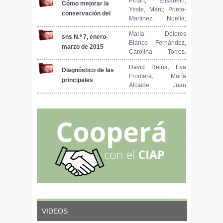
Pinart, Elisabeth;
Cómo mejorar la
Yeste, Marc; Prieto-
conservación del
Martinez, Noelia;
semen de cerdos
Reixach, Josep;
para inseminaciones
María Dolores
Bonet, Sergi
sns N.º 7, enero-
Blanco Fernández,
artificiales
marzo de 2015
Carolina Torres,
DESARROLLO DE
Robertina Viviana
UN SISTEMA DE
David Reina, Eva
Cammarata, Melina
Diagnóstico de las
Frontera, María
DETECCIÓN DE
Elizabeth Barrios y
principales
Alcaide, Juan
CONTAMINACIÓN
Viviana Andrea
parasitosis en la
Enrique Pérez-
VIRAL APLICABLE
Mbayed
producción de
Martín, Juan Blanco,
AL CONTROL DE LA
ganado porcino.
Daniel Bravo y
INOCUIDAD
Francisco Javier
AGROALIMENTARIA
Serrano
VIDEOS