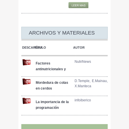
ARCHIVOS Y MATERIALES
DESCARGAR
TÍTULO
AUTOR
NutriNews
Factores
antinutricionales y
calidad nutricional
de la soja
D.Temple, E.Mainau,
Mordedura de colas
X.Manteca
en cerdos
infoiberico
La importancia de la
programación
prenatal en la
producción de cerdo
iberico