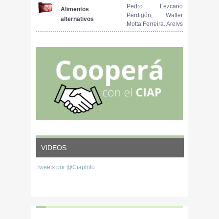
JULIO 2023
Pedro Lezcano
Alimentos
Perdigón, Walter
alternativos
Motta Ferreira, Arelys
ensilados como
Vázquez Peña,
fuente de energía
Yaneis y García
para cerdos
Hernández
VIDEOS
Tweets por @CiapInfo