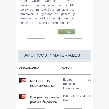
Centro Cultural Córdoba, un evento
histórico que reunió a más de 140
personas. El propósito principal fue
promover la igualdad de género y
destacar el valioso trabajo de las
mujeres en el sector porcino argentino.
ARCHIVOS Y MATERIALES
DESCARGAR
TÍTULO
AUTOR
Equipo de
RESULTADOS
Resultados
ECONÓMICOS DE
Económicos
MODELOS
PRODUCTIVOS
Maite Alder y Mauro
Guía práctica para la
Graff
PORCINOS.
producción porcina.
INFORME N° 84.
Manejo del servicio