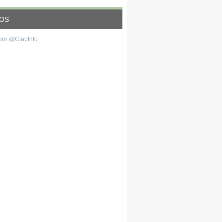
EOS
por @CiapInfo