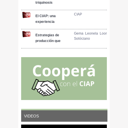
triquinosis
CIAP
El CIAP: una
experiencia
interdisciplinaria e
interinstitucional de
Gema Leonela Loor
Estrategias de
Solórzano
aplicación de TIC en
producción que
el sistema
permitan la
agroalimentario
reducción del uso de
porcino de
antibióticos en la
Argentina, Uruguay
alimentación de
y países de la región
cerdos en
crecimiento
VIDEOS