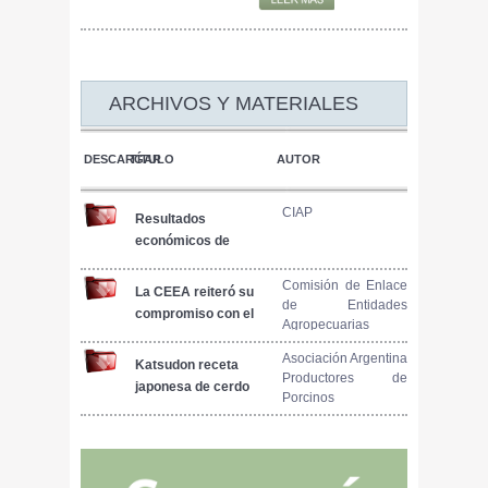
ARCHIVOS Y MATERIALES
DESCARGAR
TÍTULO
AUTOR
CIAP
Resultados
económicos de
modelos
productivos
Comisión de Enlace
La CEEA reiteró su
de Entidades
porcinos. Informe Nº
compromiso con el
Agropecuarias
106 Mayo 2025
INTA
Asociación Argentina
Katsudon receta
Productores de
japonesa de cerdo
Porcinos
empanado con arroz