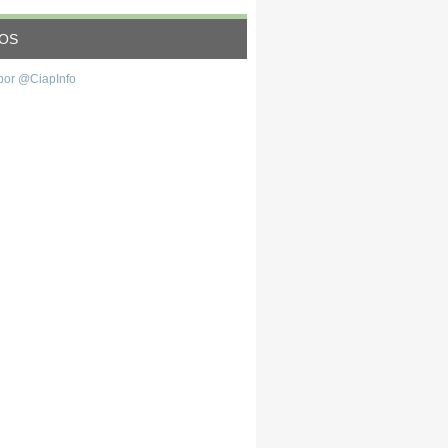
EOS
por @CiapInfo