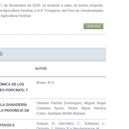
27 de Noviembre de 2020, se llevarán a cabo, en forma conjunta,
e Agricultura Familiar y el 6° Congreso del Foro de Universidades
Agricultura Familiar
S
AUTOR
Braun, R.O
ÓMICA DE LOS
S PORCINOS, Y
DUCTIVAS DE SUS
REGIÓN
Orlando Parrilla Domínguez, Miguel Ángel
 LA GANADERÍA
Ceballos Ayuso, Pedro María Herrera
LA PROVINCIA DE
Calvo, Santiago Martín Barajas,
Araque, H.; González, C.; Sulbaran, L.;
TIVOS E
Quijada, J.; Viloria, F. y Vecchionacce, H.