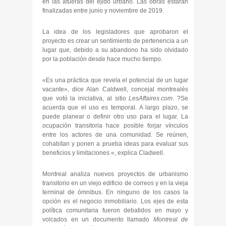
en las afueras del ejido urbano. Las obras estarán
finalizadas entre junio y noviembre de 2019.
La idea de los legisladores que aprobaron el
proyecto es crear un sentimiento de pertenencia a un
lugar que, debido a su abandono ha sido olvidado
por la población desde hace mucho tiempo.
«Es una práctica que revela el potencial de un lugar
vacante», dice Alan Caldwell, concejal montrealés
que votó la iniciativa, al sitio
LesAffaires.com
. ?Se
acuerda que el uso es temporal. A largo plazo, se
puede planear o definir otro uso para el lugar. La
ocupación transitoria hace posible forjar vínculos
entre los actores de una comunidad. Se reúnen,
cohabitan y ponen a prueba ideas para evaluar sus
beneficios y limitaciones «, explica Cladwell.
Montreal analiza nuevos proyectos de urbanismo
transitorio en un viejo edificio de correos y en la vieja
terminal de ómnibus. En ninguno de los casos la
opción es el negocio inmobiliario. Los ejes de esta
política comunitaria fueron debatidos en mayo y
volcados en un documento llamado
Montreal de