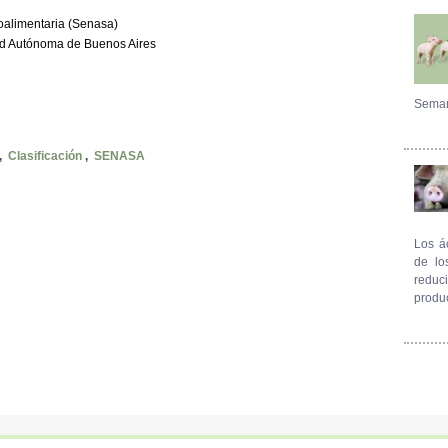
oalimentaria (Senasa)
d Autónoma de Buenos Aires
Seman
,
Clasificación
,
SENASA
Los á
de lo
reduc
produ