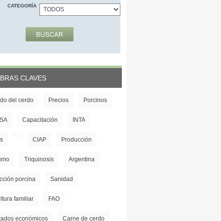
CATEGORÍA
BRAS CLAVES
do del cerdo
Precios
Porcinos
SA
Capacitación
INTA
s
CIAP
Producción
umo
Triquinosis
Argentina
cción porcina
Sanidad
ltura familiar
FAO
tados económicos
Carne de cerdo