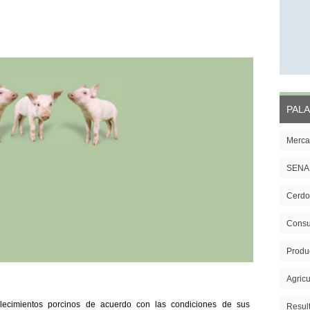
PALA
Merca
SENA
Cerdo
Cons
Produ
Agricu
blecimientos porcinos de acuerdo con las condiciones de sus
Resul