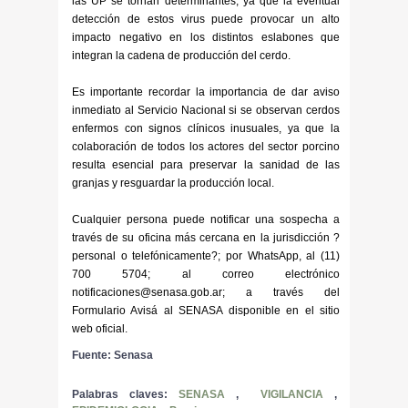
las UP se tornan determinantes, ya que la eventual
detección de estos virus puede provocar un alto
impacto negativo en los distintos eslabones que
integran la cadena de producción del cerdo.
Es importante recordar la importancia de dar aviso
inmediato al Servicio Nacional si se observan cerdos
enfermos con signos clínicos inusuales, ya que la
colaboración de todos los actores del sector porcino
resulta esencial para preservar la sanidad de las
granjas y resguardar la producción local.
Cualquier persona puede notificar una sospecha a
través de su oficina más cercana en la jurisdicción ?
personal o telefónicamente?; por WhatsApp, al (11)
700 5704; al correo electrónico
notificaciones@senasa.gob.ar; a través del
Formulario Avisá al SENASA disponible en el sitio
web oficial.
Fuente: Senasa
Palabras claves:
SENASA
,
VIGILANCIA
,