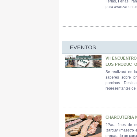
Ferias, Ferias Fra
para avanzar en un 
EVENTOS
VII ENCUENTRO
LOS PRODUCTO
Se realizará en l
saberes sobre pr
porcinos. Destin
representantes de 
CHARCUTERÍA N
?Para fines de n
Izarduy (maestro 
preparado un curs