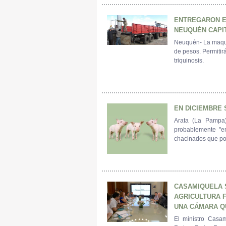
ENTREGARON E
NEUQUÉN CAPI
Neuquén- La maquin
de pesos. Permitirá
triquinosis.
EN DICIEMBRE 
Arata (La Pampa)
probablemente "en
chacinados que po
CASAMIQUELA 
AGRICULTURA F
UNA CÁMARA Q
El ministro Casa