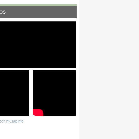
EOS
por @CiapInfo