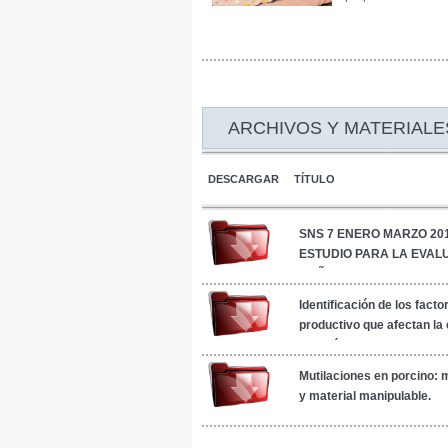
ARCHIVOS Y MATERIALE
DESCARGAR
TÍTULO
SNS 7 ENERO MARZO 201
ESTUDIO PARA LA EVAL
DAÑO AL ADN Y SU APLI
PRODUCCIÓN ANIMAL
Identificación de los fact
productivo que afectan la 
de maíz (Zea mays L.) dest
alimentación porcina.
Mutilaciones en porcino: 
y material manipulable.