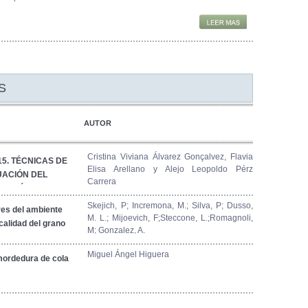
S
AUTOR
Cristina Viviana Álvarez Gonçalvez, Flavia
5. TÉCNICAS DE
Elisa Arellano y Alejo Leopoldo Pérz
UACIÓN DEL
Carrera
CACIÓN EN LA
Skejich, P; Incremona, M.; Silva, P; Dusso,
ores del ambiente
M. L.; Mijoevich, F;Steccone, L.;Romagnoli,
calidad del grano
M; Gonzalez, A.
inado a la
Miguel Ángel Higuera
mordedura de cola