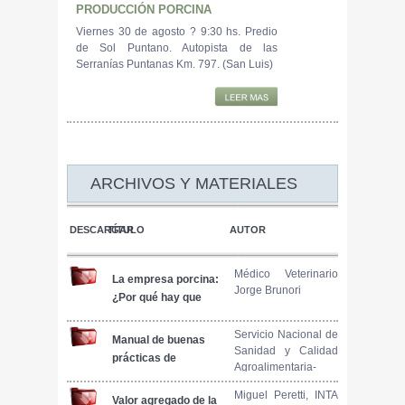
PRODUCCIÓN PORCINA
Viernes 30 de agosto ? 9:30 hs. Predio
de Sol Puntano. Autopista de las
Serranías Puntanas Km. 797. (San Luis)
ARCHIVOS Y MATERIALES
DESCARGAR
TÍTULO
AUTOR
Médico Veterinario
La empresa porcina:
Jorge Brunori
¿Por qué hay que
tomar registros?
Servicio Nacional de
Manual de buenas
Sanidad y Calidad
prácticas de
Agroalimentaria-
bienestar animal en
Coordinación de
el transporte
Miguel Peretti, INTA
Bienestar Animal
Valor agregado de la