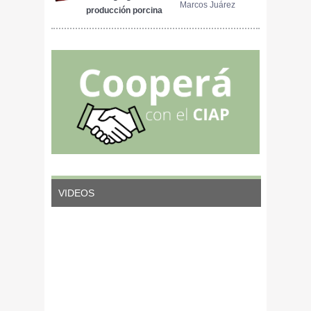
Marcos Juárez
terrestre de
producción porcina
animales
VIDEOS