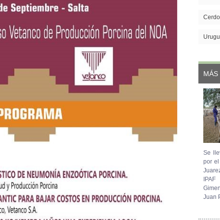
Cerdo
Urugu
MÁS 
Se lle
por e
Juare
IPAF
Gimen
Juan P