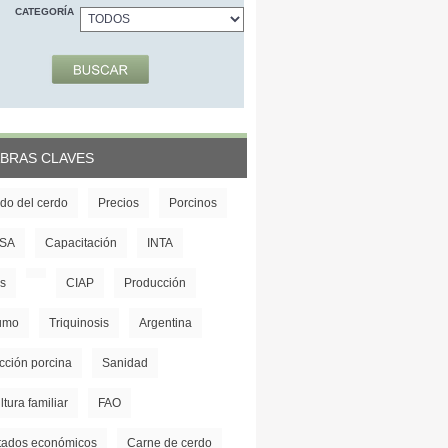
CATEGORÍA
BRAS CLAVES
do del cerdo
Precios
Porcinos
SA
Capacitación
INTA
s
CIAP
Producción
umo
Triquinosis
Argentina
cción porcina
Sanidad
ltura familiar
FAO
tados económicos
Carne de cerdo