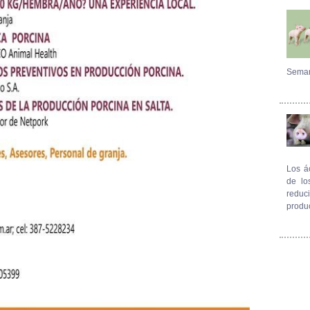
Seman
Los á
de lo
reduc
produ