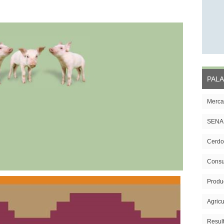
PALA
Merca
SENA
Cerdo
Cons
Produ
Agricu
Resul