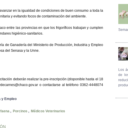
 avanzar en la igualdad de condiciones de buen consumo a toda la
unitaria y evitando focos de contaminación del ambiente.
aco entre las provincias en que los frigoríficos trabajan y cumplen
Seman
ndares higiénico-sanitarios.
ría de Ganadería del Ministerio de Producción, Industria y Empleo
sa del Senasa y la Unne.
Los á
de lo
citación deberán realizar la pre-inscripción (disponible hasta el 18
reduc
eydecarnes@chaco.gov.ar o contactarse al teléfono 0362-4448074
produ
ia y Empleo
 faena
,
Porcinos
,
Médicos Veterinarios
IÓN