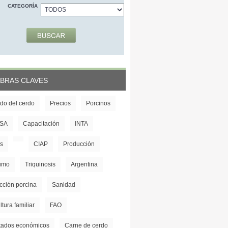
CATEGORÍA
BRAS CLAVES
do del cerdo
Precios
Porcinos
SA
Capacitación
INTA
s
CIAP
Producción
umo
Triquinosis
Argentina
cción porcina
Sanidad
ltura familiar
FAO
tados económicos
Carne de cerdo