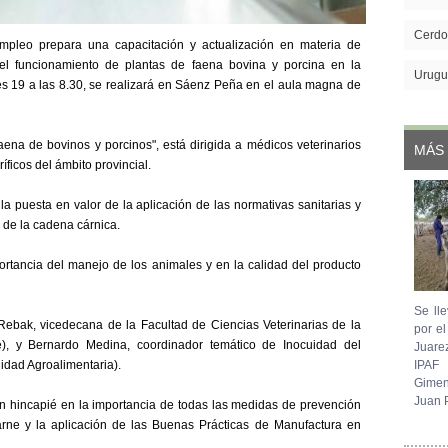
Cerdo
 Empleo prepara una capacitación y actualización en materia de
 el funcionamiento de plantas de faena bovina y porcina en la
Urugu
tes 19 a las 8.30, se realizará en Sáenz Peña en el aula magna de
ena de bovinos y porcinos", está dirigida a médicos veterinarios
MÁS 
ficos del ámbito provincial.
la puesta en valor de la aplicación de las normativas sanitarias y
 de la cadena cárnica.
rtancia del manejo de los animales y en la calidad del producto
Se lle
Rebak, vicedecana de la Facultad de Ciencias Veterinarias de la
por e
), y Bernardo Medina, coordinador temático de Inocuidad del
Juare
idad Agroalimentaria).
IPAF
Gimen
Juan P
án hincapié en la importancia de todas las medidas de prevención
arne y la aplicación de las Buenas Prácticas de Manufactura en