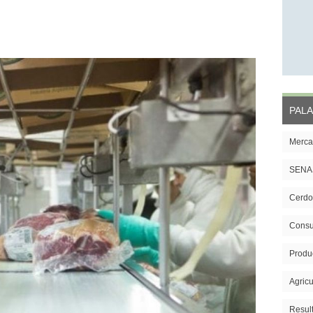
PALA
Merca
SENA
Cerdo
Cons
Produ
Agricu
Resul