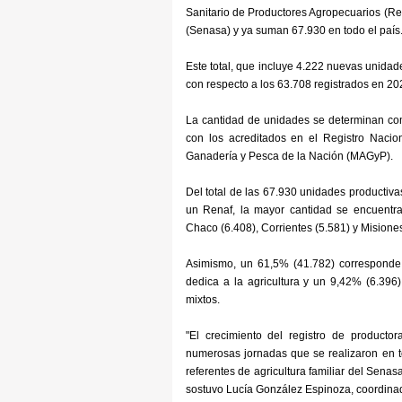
Sanitario de Productores Agropecuarios (Re
(Senasa) y ya suman 67.930 en todo el país
Este total, que incluye 4.222 nuevas unida
con respecto a los 63.708 registrados en 20
La cantidad de unidades se determinan com
con los acreditados en el Registro Naciona
Ganadería y Pesca de la Nación (MAGyP).
Del total de las 67.930 unidades productivas
un Renaf, la mayor cantidad se encuentra
Chaco (6.408), Corrientes (5.581) y Misiones
Asimismo, un 61,5% (41.782) corresponde 
dedica a la agricultura y un 9,42% (6.396
mixtos.
"El crecimiento del registro de producto
numerosas jornadas que se realizaron en to
referentes de agricultura familiar del Senasa 
sostuvo Lucía González Espinoza, coordinad