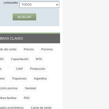
CATEGORÍA
BRAS CLAVES
do del cerdo
Precios
Porcinos
SA
Capacitación
INTA
s
CIAP
Producción
umo
Triquinosis
Argentina
cción porcina
Sanidad
ltura familiar
FAO
tados económicos
Carne de cerdo