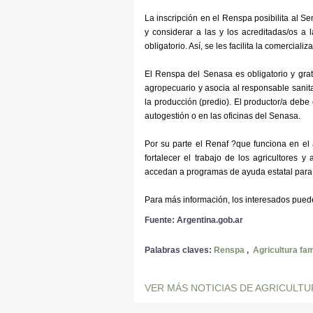
La inscripción en el Renspa posibilita al S
y considerar a las y los acreditadas/os a
obligatorio. Así, se les facilita la comercial
El Renspa del Senasa es obligatorio y grat
agropecuario y asocia al responsable sanita
la producción (predio). El productor/a debe
autogestión o en las oficinas del Senasa.
Por su parte el Renaf ?que funciona en el á
fortalecer el trabajo de los agricultores y
accedan a programas de ayuda estatal para d
Para más información, los interesados puede
Fuente: Argentina.gob.ar
Palabras claves:
Renspa
,
Agricultura fam
VER MÁS NOTICIAS DE AGRICULTU