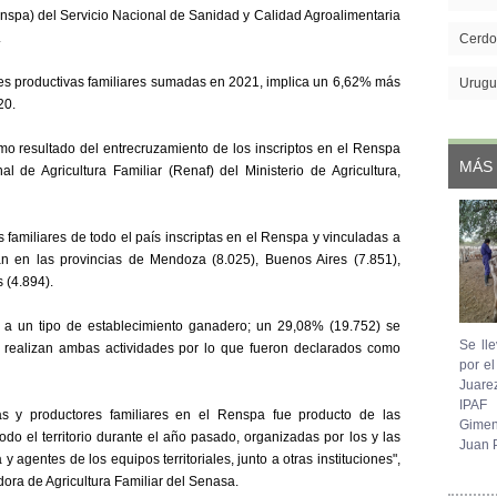
nspa) del Servicio Nacional de Sanidad y Calidad Agroalimentaria
.
Cerdo
des productivas familiares sumadas en 2021, implica un 6,62% más
Urugu
20.
o resultado del entrecruzamiento de los inscriptos en el Renspa
MÁS 
l de Agricultura Familiar (Renaf) del Ministerio de Agricultura,
 familiares de todo el país inscriptas en el Renspa y vinculadas a
n en las provincias de Mendoza (8.025), Buenos Aires (7.851),
 (4.894).
a un tipo de establecimiento ganadero; un 29,08% (19.752) se
Se lle
) realizan ambas actividades por lo que fueron declarados como
por e
Juare
IPAF
ras y productores familiares en el Renspa fue producto de las
Gimen
do el territorio durante el año pasado, organizadas por los y las
Juan P
y agentes de los equipos territoriales, junto a otras instituciones",
ora de Agricultura Familiar del Senasa.