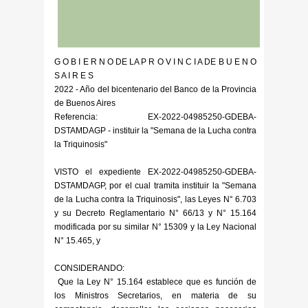
G O B I E R N O DE LA P R O V I N C I A DE B U E N O
S A I R E S
2022 - Año del bicentenario del Banco de la Provincia
de Buenos Aires
Referencia: EX-2022-04985250-GDEBA-
DSTAMDAGP - instituir la "Semana de la Lucha contra
la Triquinosis"
VISTO el expediente EX-2022-04985250-GDEBA-
DSTAMDAGP, por el cual tramita instituir la "Semana
de la Lucha contra la Triquinosis", las Leyes N° 6.703
y su Decreto Reglamentario N° 66/13 y N° 15.164
modificada por su similar N° 15309 y la Ley Nacional
N° 15.465, y
CONSIDERANDO:
Que la Ley N° 15.164 establece que es función de
los Ministros Secretarios, en materia de su