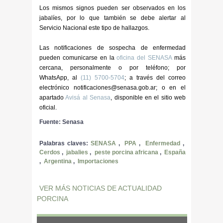
Los mismos signos pueden ser observados en los
jabalíes, por lo que también se debe alertar al
Servicio Nacional este tipo de hallazgos.
Las notificaciones de sospecha de enfermedad
pueden comunicarse en la
oficina del SENASA
más
cercana, personalmente o por teléfono; por
WhatsApp, al
(11) 5700-5704
; a través del correo
electrónico notificaciones@senasa.gob.ar; o en el
apartado
Avisá al Senasa
, disponible en el sitio web
oficial.
Fuente: Senasa
Palabras claves:
SENASA
,
PPA
,
Enfermedad
,
Cerdos
,
jabalies
,
peste porcina africana
,
España
,
Argentina
,
Importaciones
VER MÁS NOTICIAS DE ACTUALIDAD
PORCINA