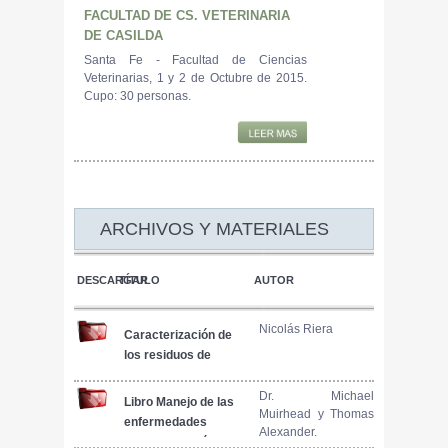
FACULTAD DE CS. VETERINARIA
DE CASILDA
Santa Fe - Facultad de Ciencias
Veterinarias, 1 y 2 de Octubre de 2015.
Cupo: 30 personas.
ARCHIVOS Y MATERIALES
DESCARGAR
TÍTULO
AUTOR
Nicolás Riera
Caracterización de
los residuos de
producciones
porcinas semi-
Dr. Michael
Libro Manejo de las
Muirhead y Thomas
intensivas y su
enfermedades
Alexander.
tratamiento a través
porcinas. Capítulo 5: