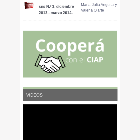
de compostaje
Reconocimiento de
María Julia Anguita y
sns N.º 3, diciembre
Valeria Olarte
un problema
2013 - marzo 2014.
producido por
ENTREVISTA A
parásitos
PABLO BORRÁS: ?
RESULTA
FUNDAMENTAL
QUE SE REALICE EL
DIAGNÓSTICO DE
LA TRIQUINOSIS
PREVIO AL
CONSUMO EN LA
FAENA
DOMICILIARIA?
VIDEOS