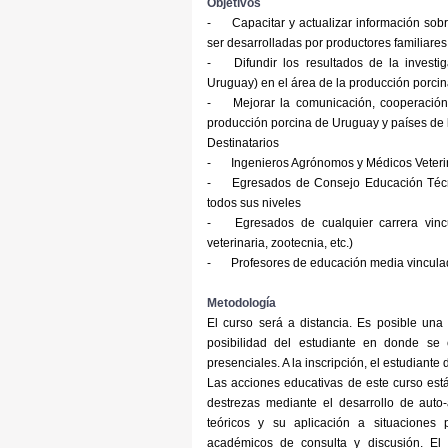
Objetivos
-
Capacitar y actualizar información sob
ser desarrolladas por productores familiar
-
Difundir los resultados de la invest
Uruguay) en el área de la producción porcin
-
Mejorar la comunicación, cooperación
producción porcina de Uruguay y países de l
Destinatarios
-
Ingenieros Agrónomos y Médicos Veteri
-
Egresados de Consejo Educación Técn
todos sus niveles
-
Egresados de cualquier carrera vin
veterinaria, zootecnia, etc.)
-
Profesores de educación media vinculad
Metodología
El curso será a distancia. Es posible un
posibilidad del estudiante en donde se c
presenciales. A la inscripción, el estudiant
Las acciones educativas de este curso está
destrezas mediante el desarrollo de auto
teóricos y su aplicación a situaciones 
académicos de consulta y discusión. El 