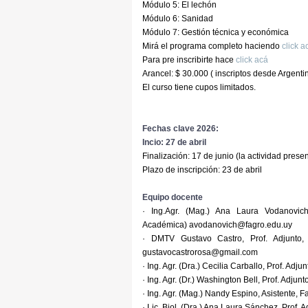
Módulo 5: El lechón
Módulo 6: Sanidad
Módulo 7: Gestión técnica y económica
Mirá el programa completo haciendo
click a
Para pre inscribirte hace
click acá
Arancel: $ 30.000 ( inscriptos desde Argenti
El curso tiene cupos limitados.
Fechas clave 2026:
Incio: 27 de abril
Finalización: 17 de junio (la actividad presen
Plazo de inscripción: 23 de abril
Equipo docente
· Ing.Agr. (Mag.) Ana Laura Vodanovic
Académica) avodanovich@fagro.edu.uy
· DMTV Gustavo Castro, Prof. Adjunto,
gustavocastrorosa@gmail.com
· Ing. Agr. (Dra.) Cecilia Carballo, Prof. A
· Ing. Agr. (Dr.) Washington Bell, Prof. Adj
· Ing. Agr. (Mag.) Nandy Espino, Asistente
· Lic. Biol. (Dra.) Ana Laura Sánchez, Prof