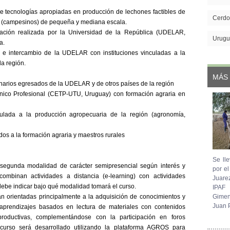
re tecnologías apropiadas en producción de lechones factibles de
Cerdo
es (campesinos) de pequeña y mediana escala.
igación realizada por la Universidad de la República (UDELAR,
Urugu
a.
 e intercambio de la UDELAR con instituciones vinculadas a la
a región.
MÁS 
narios egresados de la UDELAR y de otros países de la región
ico Profesional (CETP-UTU, Uruguay) con formación agraria en
culada a la producción agropecuaria de la región (agronomía,
os a la formación agraria y maestros rurales
Se lle
a segunda modalidad de carácter semipresencial según interés y
por e
ombinan actividades a distancia (e-learning) con actividades
Juare
e debe indicar bajo qué modalidad tomará el curso.
IPAF
n orientadas principalmente a la adquisición de conocimientos y
Gimen
Juan P
-aprendizajes basados en lectura de materiales con contenidos
productivas, complementándose con la participación en foros
curso será desarrollado utilizando la plataforma AGROS para