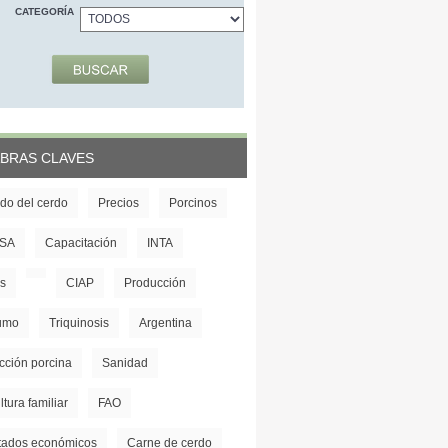
CATEGORÍA
BRAS CLAVES
do del cerdo
Precios
Porcinos
SA
Capacitación
INTA
s
CIAP
Producción
umo
Triquinosis
Argentina
cción porcina
Sanidad
ltura familiar
FAO
tados económicos
Carne de cerdo