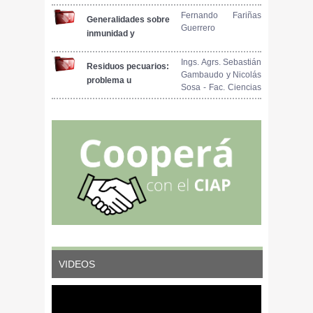
PARA LA TECNICA
DE DIGESTION
Fernando Fariñas
Generalidades sobre
Guerrero
ARTIFICIAL EN
inmunidad y
FRIGORIFICOS Y
vacunas en porcino
MATADEROS DE
(I)
Ings. Agrs. Sebastián
Residuos pecuarios:
CERDOS
Gambaudo y Nicolás
problema u
Sosa - Fac. Ciencias
oportunidad
Agrarias ? U.N. del
Litoral - INTA EEA
Manfredi
VIDEOS