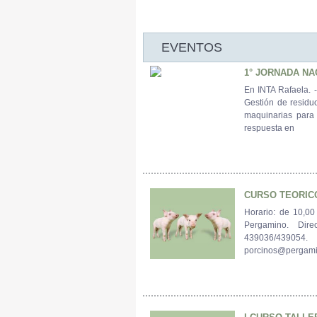
EVENTOS
1° JORNADA NA
En INTA Rafaela. 
Gestión de residuo
maquinarias para 
respuesta en
CURSO TEORICO
Horario: de 10,0
Pergamino. Dir
439036/439
porcinos@pergamin