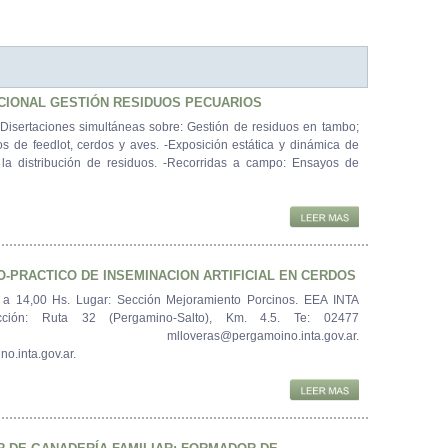
CIONAL GESTIÓN RESIDUOS PECUARIOS
-Disertaciones simultáneas sobre: Gestión de residuos en tambo;
s de feedlot, cerdos y aves. -Exposición estática y dinámica de
la distribución de residuos. -Recorridas a campo: Ensayos de
-PRACTICO DE INSEMINACION ARTIFICIAL EN CERDOS
0 a 14,00 Hs. Lugar: Sección Mejoramiento Porcinos. EEA INTA
ección: Ruta 32 (Pergamino-Salto), Km. 4.5. Te: 02477
054. mlloveras@pergamoino.inta.gov.ar.
o.inta.gov.ar.