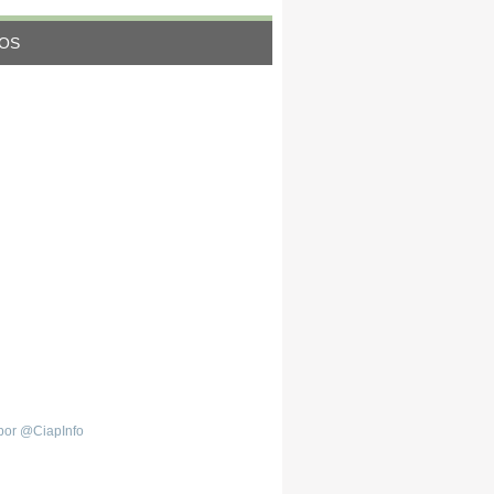
EOS
por @CiapInfo