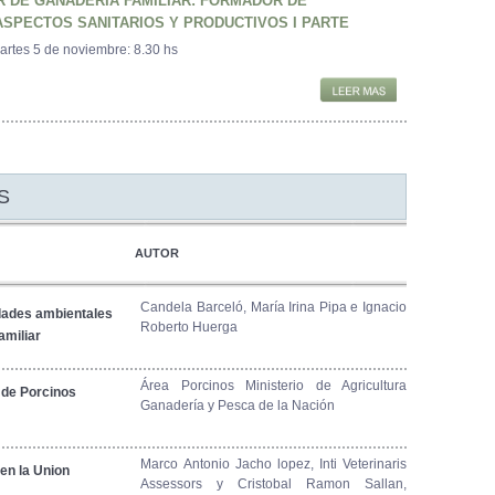
R DE GANADERÍA FAMILIAR: FORMADOR DE
SPECTOS SANITARIOS Y PRODUCTIVOS I PARTE
martes 5 de noviembre: 8.30 hs
S
AUTOR
Candela Barceló, María Irina Pipa e Ignacio
dades ambientales
Roberto Huerga
amiliar
Área Porcinos Ministerio de Agricultura
 de Porcinos
Ganadería y Pesca de la Nación
Marco Antonio Jacho lopez, Inti Veterinaris
 en la Union
Assessors y Cristobal Ramon Sallan,